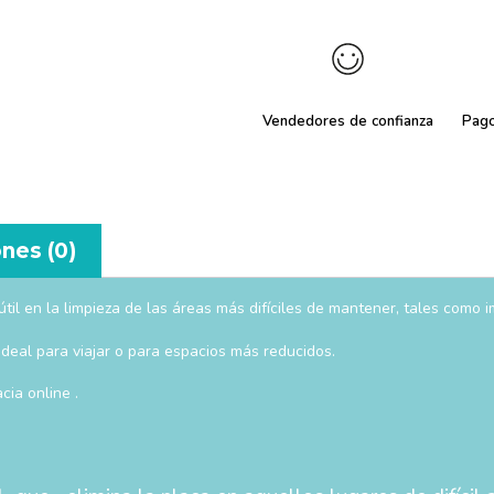
Vendedores de confianza
Pag
nes (0)
il en la limpieza de las áreas más difíciles de mantener, tales como 
deal para viajar o para espacios más reducidos.
ia online .