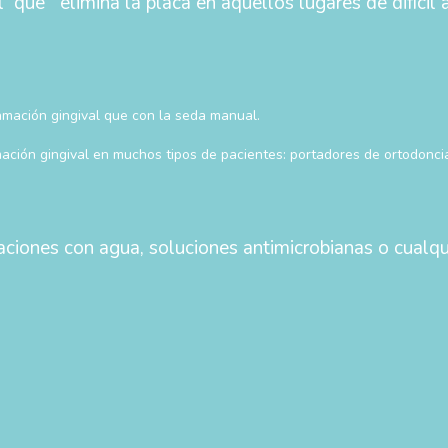
que elimina la placa en aquellos lugares de difícil a
amación gingival que con la seda manual.
mación gingival en muchos tipos de pacientes: portadores de ortodoncia
ciones con agua, soluciones antimicrobianas o cualqui