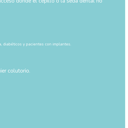
cceso donde el cepillo o la seda dental no
, diabéticos y pacientes con implantes.
er colutorio.