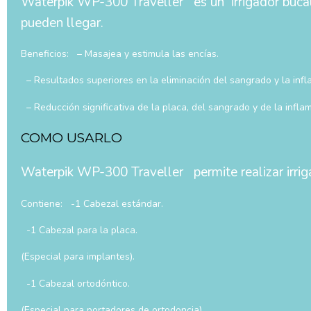
Waterpik WP-300 Traveller es un irrigador bucal 
pueden llegar.
Beneficios: – Masajea y estimula las encías.
– Resultados superiores en la eliminación del sangrado y la infl
– Reducción significativa de la placa, del sangrado y de la infla
COMO USARLO
Waterpik WP-300 Traveller permite realizar irriga
Contiene: -1 Cabezal estándar.
-1 Cabezal para la placa.
(Especial para implantes).
-1 Cabezal ortodóntico.
(Especial para portadores de ortodoncia).