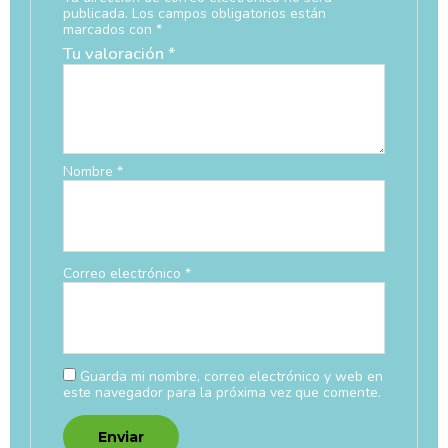
publicada.
Los campos obligatorios están
marcados con
*
Tu valoración
*
Nombre
*
Correo electrónico
*
Guarda mi nombre, correo electrónico y web en
este navegador para la próxima vez que comente.