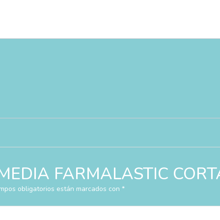
ar “MEDIA FARMALASTIC CORT
mpos obligatorios están marcados con
*