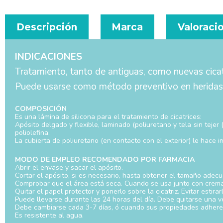
Descripción
Marca
Valoracio
INDICACIONES
Tratamiento, tanto de antiguas, como nuevas cicatr
Puede usarse como método preventivo en heridas ce
COMPOSICIÓN
Es una lámina de silicona para el tratamiento de cicatrices:
Apósito delgado y flexible, laminado (poliuretano y tela sin tejer
poliolefina.
La cubierta de poliuretano (en contacto con el exterior) le hace 
MODO DE EMPLEO RECOMENDADO POR FARMACIA
Abrir el envase y sacar el apósito.
Cortar el apósito, si es necesario, hasta obtener el tamaño ade
Comprobar que el área está seca. Cuando se usa junto con crema
Quitar el papel protector y ponerlo sobre la cicatriz. Evitar estira
Puede llevarse durante las 24 horas del día. Debe quitarse una vez 
Debe cambiarse cada 3-7 días, ó cuando sus propiedades adheren
Es resistente al agua.