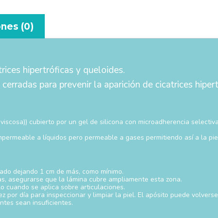
nes (0)
ices hipertróficas y queloides.
rradas para prevenir la aparición de cicatrices hipert
 (viscosa)) cubierto por un gel de silicona con microadherencia selectiv
impermeable a líquidos pero permeable a gases permitiendo así a la piel
cuado dejando 1 cm de más, como mínimo.
s, asegurarse que la lámina cubre ampliamente esta zona.
rlo cuando se aplica sobre articulaciones.
por día para inspeccionar y limpiar la piel. El apósito puede volverse a
tes sean insuficientes.