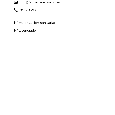
info@farmaciadeinsausti.es
968 29 49 71
Nº Autorización sanitaria:
Nº Licenciado: