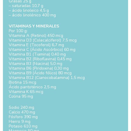
Grasas 25 g
– saturadas 10,7 g
– ácido linoleico 4,5 g
– ácido linolénico 400 mg
VITAMINAS Y MINERALES
Por 100 g:
Vitamina A (Retinol) 450 mcg
Vitamina D3 (Colecalciferol) 7,5 mcg
Vitamina E (Tocoferol) 6,7 mg
Vitamina C (Ácido Ascórbico) 60 mg
Vitamina B1 (Tiamina) 0,40 mg
Vitamina B2 (Riboflavina) 0,45 mg
Vitamina B3 (Niacina) 5,0 mg
Vitamina B6 (Piridoxina) 0,30 mg
Vitamina B9 (Ácido fólico) 80 mcg
Vitamina B12 (Cianocobalamina) 1,5 mcg
Biotina 15 mcg
Ácido pantoténico 2,5 mg
Vitamina K 65 mcg
Colina 95 mg
Sodio 240 mg
Calcio 470 mg
Fósforo 390 mg
Hierro 9 mg
Potasio 610 mg
Magnesio 50 mg