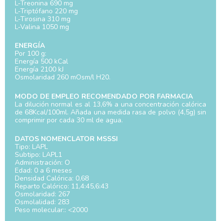
L-Treonina 690 mg
L-Triptófano 220 mg
L-Tirosina 310 mg
L-Valina 1050 mg
ENERGÍA
Por 100 g:
Energía 500 kCal
Energía 2100 kJ
Osmolaridad 260 mOsm/l H20.
MODO DE EMPLEO RECOMENDADO POR FARMACIA
La dilución normal es al 13,6% a una concentración calórica
de 68Kcal/100ml. Añada una medida rasa de polvo (4,5g) sin
comprimir por cada 30 ml de agua.
DATOS NOMENCLATOR MSSSI
Tipo: LAPL
Subtipo: LAPL1
Administración: O
Edad: 0 a 6 meses
Densidad Calórica: 0,68
Reparto Calórico: 11,4:45,6:43
Osmolaridad: 267
Osmolalidad: 283
Peso molecular:: <2000