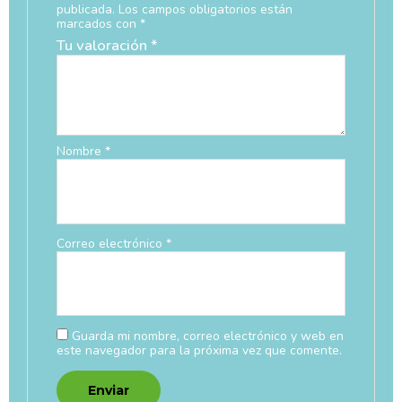
publicada.
Los campos obligatorios están
marcados con
*
Tu valoración
*
Nombre
*
Correo electrónico
*
Guarda mi nombre, correo electrónico y web en
este navegador para la próxima vez que comente.