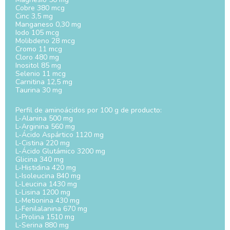
Cobre 380 mcg
Cinc 3,5 mg
Manganeso 0,30 mg
Iodo 105 mcg
Molibdeno 28 mcg
Cromo 11 mcg
Cloro 480 mg
Inositol 85 mg
Selenio 11 mcg
Carnitina 12,5 mg
Taurina 30 mg
Perfil de aminoácidos por 100 g de producto:
L-Alanina 500 mg
L-Arginina 560 mg
L-Ácido Aspártico 1120 mg
L-Cistina 220 mg
L-Ácido Glutámico 3200 mg
Glicina 340 mg
L-Histidina 420 mg
L-Isoleucina 840 mg
L-Leucina 1430 mg
L-Lisina 1200 mg
L-Metionina 430 mg
L-Fenilalanina 670 mg
L-Prolina 1510 mg
L-Serina 880 mg