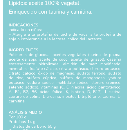
Lípidos: aceite 100% vegetal.
Enriquecido con taurina y carnitina.
INDICACIONES
Indicado en niños:
– Alergia a la proteína de leche de vaca, a la proteína de
soja o intolerancia a la lactosa, cólico del lactante.
INGREDIENTES
Polímeros de glucosa, aceites vegetales (oleína de palma,
aceite de soja, aceite de coco, aceite de girasol), caseína
extensamente hidrolizada, almidón de maíz modificado,
minerales (fosfato cálcico, citrato potásico, cloruro potásico,
citrato cálcico, óxido de magnesio, sulfato ferroso, sulfato
de zinc, sulfato cúprico, sulfato de manganeso, yoduro
potásico, yoduro sódico, molibdato sódico, cloruro crómico,
selenito sódico), vitaminas (C, E, niacina, ácido pantoténico,
A, B1, B2, B6, ácido fólico, K, biotina, D, B12), L-cistina,
cloruro de colina, L-tirosina, inositol, L-triptófano, taurina, L-
carnitina.
ANÁLISIS MEDIO
Por 100 g:
Proteínas 14 g
Hidratos de carbono 55 g