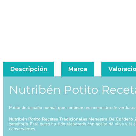
Descripción
Marca
Valoracio
Nutribén Potito Recet
Potito de tamaño normal que contiene una menestra de verduras 
Nutribén Potito Recetas Tradicionales Menestra De Cordero 
zanahoria. Este guiso ha sido elaborado con aceite de oliva y el
conservantes.