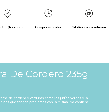
o 100% seguro
Compra sin colas
14 días de devolución
ra De Cordero 235g
arne de cordero y verduras como las judías verdes y la
a o niños que tengan problemas con la misma. No contiene