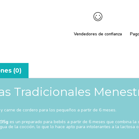
Vendedores de confianza
Pag
nes (0)
as Tradicionales Menest
y carne de cordero para los pequeños a partir de 6 meses.
235g
es un preparado para bebés a partir de 6 meses que combina la c
 agua de la cocción, lo que lo hace apto para intolerantes a la lactos