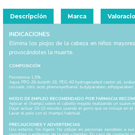
Descripción
Marca
Valoracio
INDICACIONES
Elimina los piojos de la cabeza en niños mayores
provocándoles la muerte.
COMPOSICIÓN
Permetrina 1,5%.
Aqua, PPG-26-buteth-26, PEG-40 hydrogenated castor oil, sodium 
cocoate, citric acid, phenoxyethanol, butylparaben, ethylparaben
MODO DE EMPLEO RECOMENDADO POR FARMACIA RECOM
Aplicar el champú sobre el cabello mojado realizando un suave 
Dejar actuar 10-15 minutos usando el gorro que se incluye en el 
Lavar el pelo con el champú habitual.
PRECAUCIONES Y ADVERTENCIAS
Uso externo. No ingerir. No utilizar en personas sensibles a su
sensibles o enfermas de la piel y heridas. En caso de contacto c