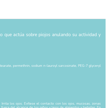
io que actúa sobre piojos anulando su actividad y
earate, permethrin, sodium n-lauroyl sarcosinate, PEG-7 glyceryl
rrita los ojos. Evítese el contacto con los ojos, mucosas, zonas
fuera del alcance de los niños y lejos de alimentos y bebidas. En