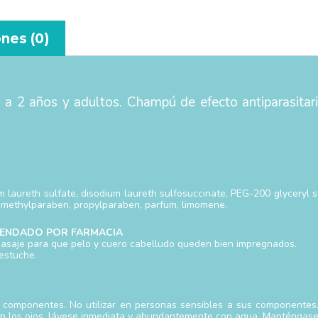
nes (0)
 a 2 años y adultos. Champú de efecto antiparasitar
laureth sulfate, disodium laureth sulfosuccinate, PEG-200 glyceryl st
, methylparaben, propylparaben, parfum, limomene.
ENDADO POR FARMACIA
masaje para que pelo y cuero cabelludo queden bien impregnados.
estuche.
s componentes. No utilizar en personas sensibles a sus componentes. I
on los ojos, lávese inmediata y abundantemente con agua. Manténgase 