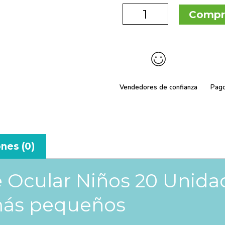
Compr
Vendedores de confianza
Pag
nes (0)
e Ocular Niños 20 Unid
más pequeños