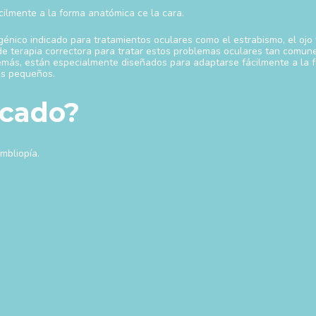
cilmente a la forma anatómica ce la cara.
énico indicado para tratamientos oculares como el estrabismo, el ojo v
 de terapia correctora para tratar estos problemas oculares tan comune
emás, están especialmente diseñados para adaptarse fácilmente a la fo
ás pequeños.
icado?
mbliopía.