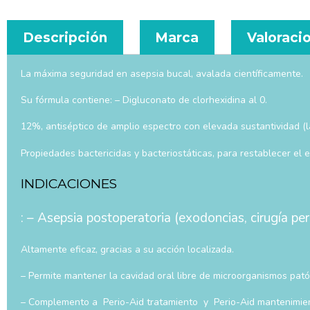
Descripción
Marca
Valoracio
La máxima seguridad en asepsia bucal, avalada científicamente.
Su fórmula contiene: – Digluconato de clorhexidina al 0.
12%, antiséptico de amplio espectro con elevada sustantividad (l
Propiedades bactericidas y bacteriostáticas, para restablecer el 
INDICACIONES
: – Asepsia postoperatoria (exodoncias, cirugía per
Altamente eficaz, gracias a su acción localizada.
– Permite mantener la cavidad oral libre de microorganismos pat
– Complemento a Perio-Aid tratamiento y Perio-Aid mantenimien