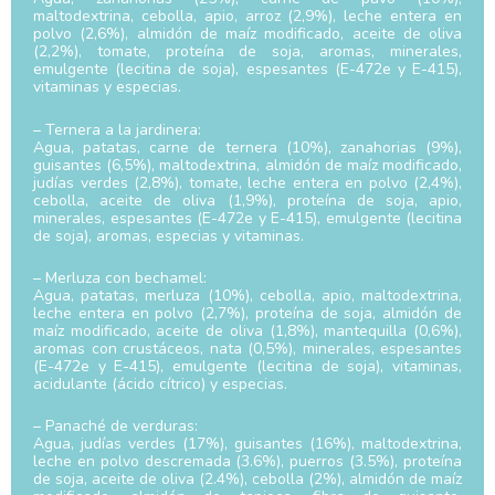
maltodextrina, cebolla, apio, arroz (2,9%), leche entera en
polvo (2,6%), almidón de maíz modificado, aceite de oliva
(2,2%), tomate, proteína de soja, aromas, minerales,
emulgente (lecitina de soja), espesantes (E-472e y E-415),
vitaminas y especias.
– Ternera a la jardinera:
Agua, patatas, carne de ternera (10%), zanahorias (9%),
guisantes (6,5%), maltodextrina, almidón de maíz modificado,
judías verdes (2,8%), tomate, leche entera en polvo (2,4%),
cebolla, aceite de oliva (1,9%), proteína de soja, apio,
minerales, espesantes (E-472e y E-415), emulgente (lecitina
de soja), aromas, especias y vitaminas.
– Merluza con bechamel:
Agua, patatas, merluza (10%), cebolla, apio, maltodextrina,
leche entera en polvo (2,7%), proteína de soja, almidón de
maíz modificado, aceite de oliva (1,8%), mantequilla (0,6%),
aromas con crustáceos, nata (0,5%), minerales, espesantes
(E-472e y E-415), emulgente (lecitina de soja), vitaminas,
acidulante (ácido cítrico) y especias.
– Panaché de verduras:
Agua, judías verdes (17%), guisantes (16%), maltodextrina,
leche en polvo descremada (3.6%), puerros (3.5%), proteína
de soja, aceite de oliva (2.4%), cebolla (2%), almidón de maíz