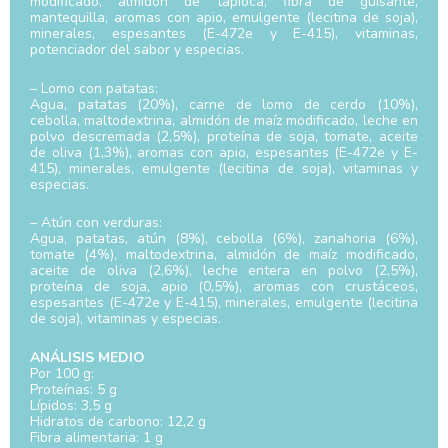
modificado, almidón de tapioca, fibra de guisante,
mantequilla, aromas con apio, emulgente (lecitina de soja),
minerales, espesantes (E-472e y E-415), vitaminas,
potenciador del sabor y especias.
– Lomo con patatas:
Agua, patatas (20%), carne de lomo de cerdo (10%),
cebolla, maltodextrina, almidón de maíz modificado, leche en
polvo descremada (2,5%), proteína de soja, tomate, aceite
de oliva (1,3%), aromas con apio, espesantes (E-472e y E-
415), minerales, emulgente (lecitina de soja), vitaminas y
especias.
– Atún con verduras:
Agua, patatas, atún (8%), cebolla (6%), zanahoria (6%),
tomate (4%), maltodextrina, almidón de maíz modificado,
aceite de oliva (2,6%), leche entera en polvo (2,5%),
proteína de soja, apio (0,5%), aromas con crustáceos,
espesantes (E-472e y E-415), minerales, emulgente (lecitina
de soja), vitaminas y especias.
ANÁLISIS MEDIO
Por 100 g:
Proteínas: 5 g
Lípidos: 3,5 g
Hidratos de carbono: 12,2 g
Fibra alimentaria: 1 g