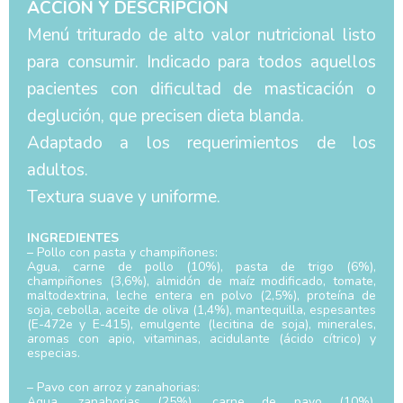
ACCIÓN Y DESCRIPCIÓN
Menú triturado de alto valor nutricional listo
para consumir. Indicado para todos aquellos
pacientes con dificultad de masticación o
deglución, que precisen dieta blanda.
Adaptado a los requerimientos de los
adultos.
Textura suave y uniforme.
INGREDIENTES
– Pollo con pasta y champiñones:
Agua, carne de pollo (10%), pasta de trigo (6%),
champiñones (3,6%), almidón de maíz modificado, tomate,
maltodextrina, leche entera en polvo (2,5%), proteína de
soja, cebolla, aceite de oliva (1,4%), mantequilla, espesantes
(E-472e y E-415), emulgente (lecitina de soja), minerales,
aromas con apio, vitaminas, acidulante (ácido cítrico) y
especias.
– Pavo con arroz y zanahorias:
Agua, zanahorias (25%), carne de pavo (10%),