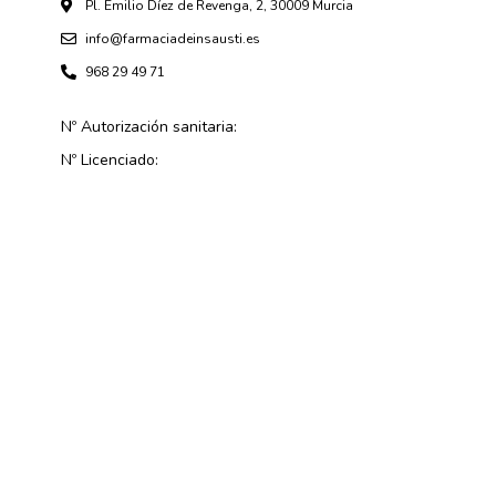
Pl. Emilio Díez de Revenga, 2, 30009 Murcia
info@farmaciadeinsausti.es
968 29 49 71
Nº Autorización sanitaria:
Nº Licenciado: