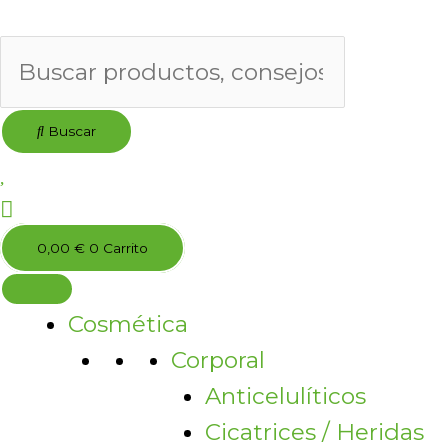
Ir
al
contenido
Buscar
0,00
€
0
Carrito
Cosmética
Corporal
Anticelulíticos
Cicatrices / Heridas