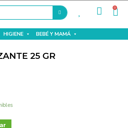
0
HIGIENE
BEBÉ Y MAMÁ
ZANTE 25 GR
nibles
ar