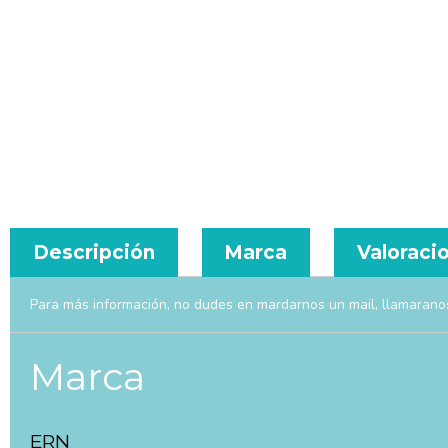
Descripción
Marca
Valoracio
Para más información, no dudes en mardarnos un mail, llamarano
Marca
ERN