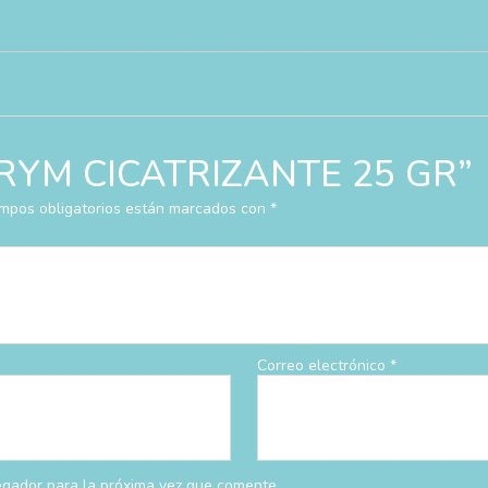
r “RYM CICATRIZANTE 25 GR”
mpos obligatorios están marcados con
*
Correo electrónico
*
egador para la próxima vez que comente.