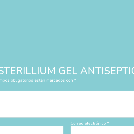
r “STERILLIUM GEL ANTISEPT
mpos obligatorios están marcados con
*
Correo electrónico
*