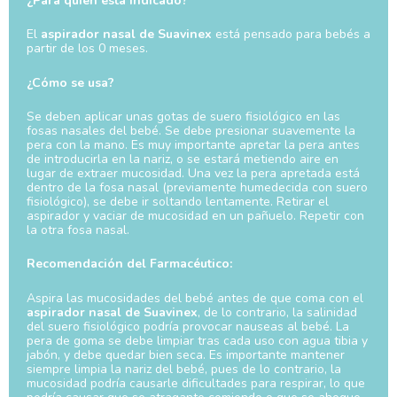
¿Para quién está indicado?
El
aspirador nasal de Suavinex
está pensado para bebés a
partir de los 0 meses.
¿Cómo se usa?
Se deben aplicar unas gotas de suero fisiológico en las
fosas nasales del bebé. Se debe presionar suavemente la
pera con la mano. Es muy importante apretar la pera antes
de introducirla en la nariz, o se estará metiendo aire en
lugar de extraer mucosidad. Una vez la pera apretada está
dentro de la fosa nasal (previamente humedecida con suero
fisiológico), se debe ir soltando lentamente. Retirar el
aspirador y vaciar de mucosidad en un pañuelo. Repetir con
la otra fosa nasal.
Recomendación del Farmacéutico:
Aspira las mucosidades del bebé antes de que coma con el
aspirador nasal de Suavinex
, de lo contrario, la salinidad
del suero fisiológico podría provocar nauseas al bebé. La
pera de goma se debe limpiar tras cada uso con agua tibia y
jabón, y debe quedar bien seca. Es importante mantener
siempre limpia la nariz del bebé, pues de lo contrario, la
mucosidad podría causarle dificultades para respirar, lo que