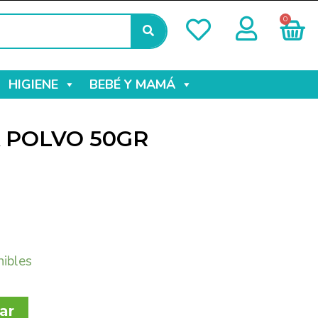
0
HIGIENE
BEBÉ Y MAMÁ
 POLVO 50GR
nibles
ar