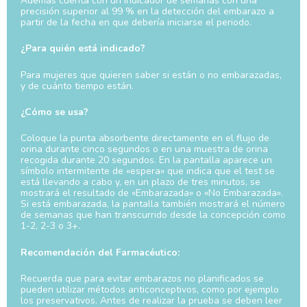
Además cuenta con un indicador de semanas con una
precisión superior al 99 % en la detección del embarazo a
partir de la fecha en que debería iniciarse el periodo.
¿Para quién está indicado?
Para mujeres que quieren saber si están o no embarazadas,
y de cuánto tiempo están.
¿Cómo se usa?
Coloque la punta absorbente directamente en el flujo de
orina durante cinco segundos o en una muestra de orina
recogida durante 20 segundos. En la pantalla aparece un
símbolo intermitente de «espera» que indica que el test se
está llevando a cabo y, en un plazo de tres minutos, se
mostrará el resultado de «Embarazada» o «No Embarazada».
Si está embarazada, la pantalla también mostrará el número
de semanas que han transcurrido desde la concepción como
1-2, 2-3 o 3+.
Recomendación del Farmacéutico:
Recuerda que para evitar embarazos no planificados se
pueden utilizar métodos anticonceptivos, como por ejemplo
los preservativos. Antes de realizar la prueba se deben leer