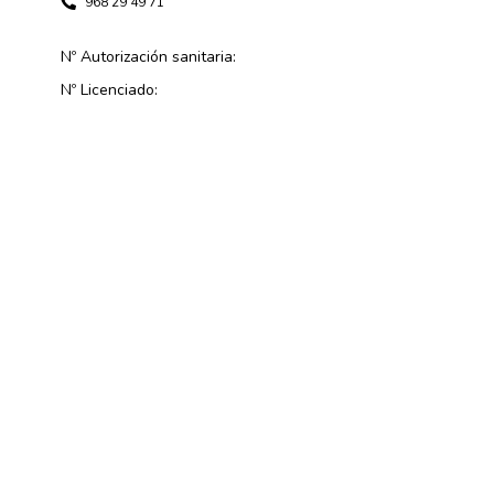
968 29 49 71
Nº Autorización sanitaria:
Nº Licenciado: