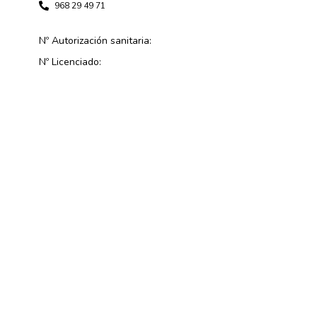
968 29 49 71
Nº Autorización sanitaria:
Nº Licenciado: