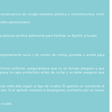
 consecuencia de cirugía mamaria plástica o reconstructiva, como
oides periareolares.
lícula acrílica adherente para facilitar su fijación a la piel.
 completamente seca y sin restos de crema, pomada o aceite para
r de forma uniforme, asegurándose que no se forman pliegues y que
separar la capa protectora antes de cortar y se debe asegurar que
a siete días según el tipo de cicatriz. El apósito es resistente al
 uso. Si el apósito empieza a despegarse, sustituirlo por un nuevo
la piel.