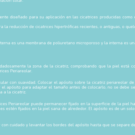
iación solar.
mente diseñado para su aplicación en las cicatrices producidas como
a la reducción de cicatrices hipertróficas recientes, o antiguas, o quel
terna es una membrana de poliuretano microporoso y la interna es una pe
uidadosamente la zona de la cicatriz, comprobando que la piel está
rices Periareolar.
rcular con suavidad. Colocar el apósito sobre la cicatriz periareola
tar el apósito para adaptar el tamaño antes de colocarlo, no se debe 
a la cicatriz.
ces Periareolar puede permanecer fijado en la superficie de la piel hast
es estén fijados en la piel sana de alrededor. El apósito es de un solo
r con cuidado y levantar los bordes del apósito hasta que se separe de 