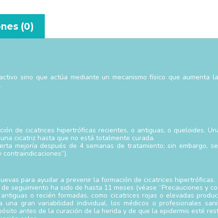
nes (0)
o activo sino que actúa mediante un mecanismo físico que aumenta la 
.
ción de cicatrices hipertróficas recientes, o antiguas, o queloides. U
 una cicatriz hasta que no está totalmente curada.
ierta mejoría después de 4 semanas de tratamiento; sin embargo, s
contraindicaciones”).
uevas para ayudar a prevenir la formación de cicatrices hipertróficas.
o de seguimiento ha sido de hasta 11 meses (véase “Precauciones y con
s antiguas o recién formadas, como cicatrices rojas o elevadas produc
 una gran variabilidad individual, los médicos o profesionales san
pósito antes de la curación de la herida y de que la epidermis esté res