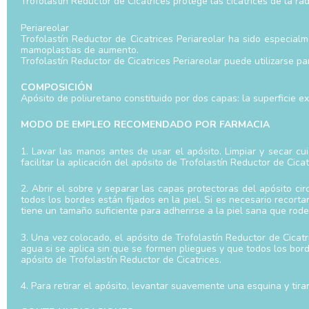
Trofolastín Reductor de Cicatrices protege las cicatrices de la rad
Periareolar
Trofolastín Reductor de Cicatrices Periareolar ha sido especial
mamoplastias de aumento.
Trofolastín Reductor de Cicatrices Periareolar puede utilizarse par
COMPOSICIÓN
Apósito de poliuretano constituido por dos capas: la superficie ex
MODO DE EMPLEO RECOMENDADO POR FARMACIA
1. Lavar las manos antes de usar el apósito. Limpiar y secar c
facilitar la aplicación del apósito de Trofolastín Reductor de Cicat
2. Abrir el sobre y separar las capas protectoras del apósito ci
todos los bordes están fijados en la piel. Si es necesario recor
tiene un tamaño suficiente para adherirse a la piel sana que rodea 
3. Una vez colocado, el apósito de Trofolastín Reductor de Cicatri
agua si se aplica sin que se formen pliegues y que todos los bord
apósito de Trofolastín Reductor de Cicatrices.
4. Para retirar el apósito, levantar suavemente una esquina y tira