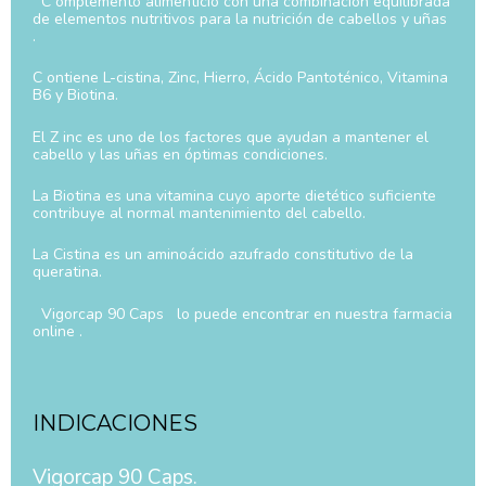
C omplemento alimenticio con una combinación equilibrada
de elementos nutritivos para la nutrición de cabellos y uñas
.
C ontiene L-cistina, Zinc, Hierro, Ácido Pantoténico, Vitamina
B6 y Biotina.
El Z inc es uno de los factores que ayudan a mantener el
cabello y las uñas en óptimas condiciones.
La Biotina es una vitamina cuyo aporte dietético suficiente
contribuye al normal mantenimiento del cabello.
La Cistina es un aminoácido azufrado constitutivo de la
queratina.
Vigorcap 90 Caps lo puede encontrar en nuestra farmacia
online .
INDICACIONES
Vigorcap 90 Caps.