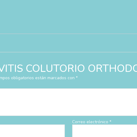
rar “VITIS COLUTORIO ORTHO
mpos obligatorios están marcados con
*
Correo electrónico
*