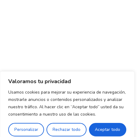
Valoramos tu privacidad
Usamos cookies para mejorar su experiencia de navegación,
mostrarle anuncios o contenidos personalizados y analizar
Política de envío y devoluciones
Política de privacidad
nuestro tráfico. Al hacer clic en “Aceptar todo” usted da su
consentimiento a nuestro uso de las cookies.
Uso de cookies
Aviso legal
Términos y condiciones
0
Personalizar
Rechazar todo
Aceptar todo
Declaración de Accesibilidad