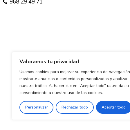
968 29 49 71
Valoramos tu privacidad
Usamos cookies para mejorar su experiencia de navegación
mostrarle anuncios o contenidos personalizados y analizar
nuestro tráfico. Al hacer clic en “Aceptar todo” usted da su
consentimiento a nuestro uso de las cookies.
Política de envío y devoluciones
Política de priva
Personalizar
Rechazar todo
Aceptar todo