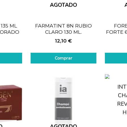
AGOTADO
135 ML
FARMATINT 8N RUBIO
FORB
DORADO
CLARO 130 ML.
FORTE 
12,10
€
Comprar
O
AGOTADO