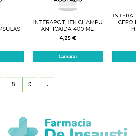
INTERA
INTERAPOTHEK CHAMPU
CERO 
APSULAS
ANTICAIDA 400 ML.
H
4,25
€
Comprar
8
9
→