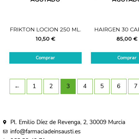
FRIKTON LOCION 250 ML.
HAIRGEN 30 C
10,50
€
85,00
€
Comprar
Comprar
←
1
2
3
4
5
6
7
Pl. Emilio Díez de Revenga, 2, 30009 Murcia
info@farmaciadeinsausti.es